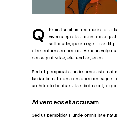
Q
Proin faucibus nec mauris a sod
viverra egestas nisi in consequa
sollicitudin, ipsum eget blandit p
elementum semper nisi. Aenean vulputate e
consequat vitae, eleifend ac, enim.
Sed ut perspiciatis, unde omnis iste na
laudantium, totam rem aperiam eaque ipsa
architecto beatae vitae dicta sunt, expli
At vero eos et accusam
Sed ut perspiciatis, unde omnis iste na