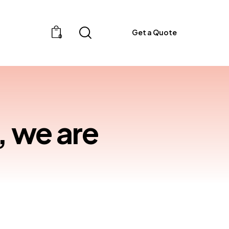
Get a Quote
0
, we are