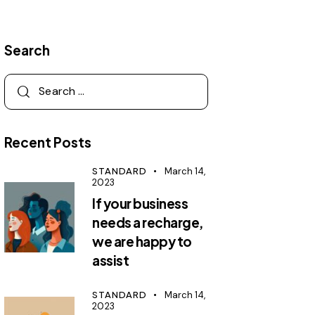
Search
Recent Posts
STANDARD
March 14,
2023
If your business
needs a recharge,
we are happy to
assist
STANDARD
March 14,
2023