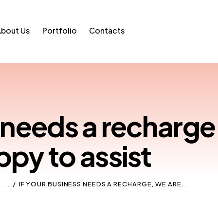
bout Us
Portfolio
Contacts
s needs a recharge
ppy to assist
...
IF YOUR BUSINESS NEEDS A RECHARGE, WE ARE...