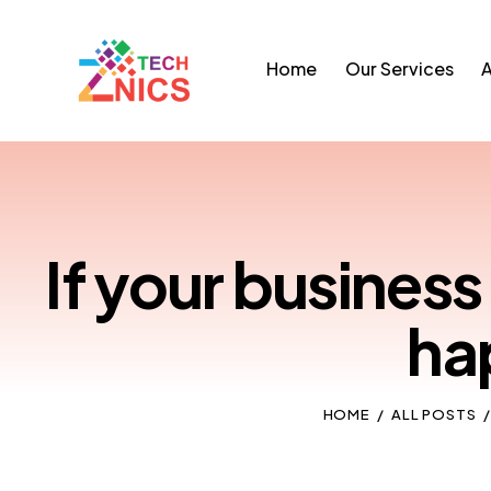
Home
Our Services
A
If your busines
ha
HOME
ALL POSTS