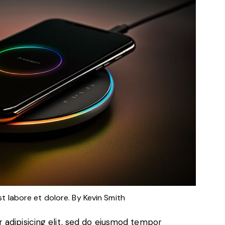
st labore et dolore. By
Kevin Smith
 adipisicing elit, sed do eiusmod tempor